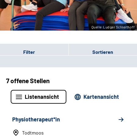
Leichte Sprache
Gebärdensprache
Quelle:Ludger Schleithoff
Filter
Sortieren
7 offene Stellen
Listenansicht
Kartenansicht
Physiotherapeut*in
Todtmoos