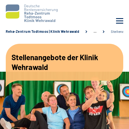
Reha-Zentrum Todtmoos | Klinik Wehrawald
…
Stellenang
Unsere Klinik
Stellenangebote der Klinik
Unsere Angebote
Wehrawald
Service
Karriere
Sozialdienste & Zuweisende
Suche