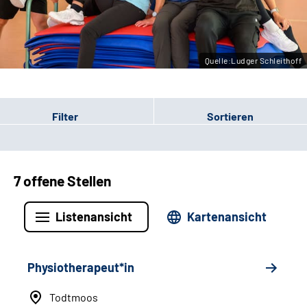
Leichte Sprache
Gebärdensprache
Quelle:Ludger Schleithoff
Filter
Sortieren
7 offene Stellen
Listenansicht
Kartenansicht
Physiotherapeut*in
Todtmoos