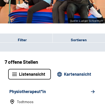
Leichte Sprache
Gebärdensprache
Quelle:Ludger Schleithoff
Filter
Sortieren
7 offene Stellen
Listenansicht
Kartenansicht
Physiotherapeut*in
Todtmoos