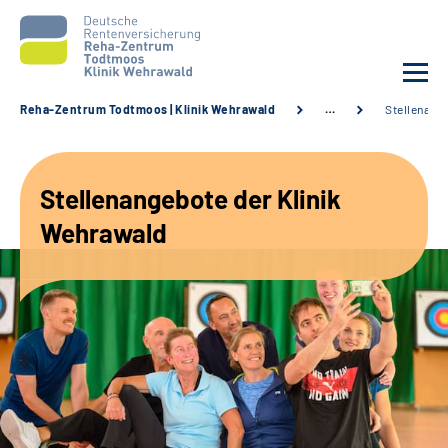
Reha-Zentrum Todtmoos | Klinik Wehrawald
…
Stellenang
Unsere Klinik
Stellenangebote der Klinik
Unsere Angebote
Wehrawald
Service
Karriere
Sozialdienste & Zuweisende
Suche