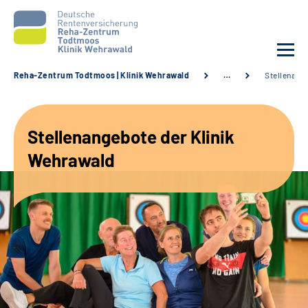
Reha-Zentrum Todtmoos | Klinik Wehrawald
…
Stellenang
Unsere Klinik
Stellenangebote der Klinik
Unsere Angebote
Wehrawald
Service
Karriere
Sozialdienste & Zuweisende
Suche