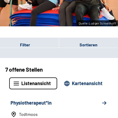
Leichte Sprache
Gebärdensprache
Quelle:Ludger Schleithoff
Filter
Sortieren
7 offene Stellen
Listenansicht
Kartenansicht
Physiotherapeut*in
Todtmoos