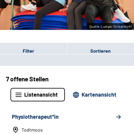
Leichte Sprache
Gebärdensprache
Quelle:Ludger Schleithoff
Filter
Sortieren
7 offene Stellen
Listenansicht
Kartenansicht
Physiotherapeut*in
Todtmoos