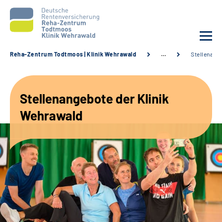
Reha-Zentrum Todtmoos | Klinik Wehrawald
…
Stellenang
Unsere Klinik
Stellenangebote der Klinik
Unsere Angebote
Wehrawald
Service
Karriere
Sozialdienste & Zuweisende
Suche