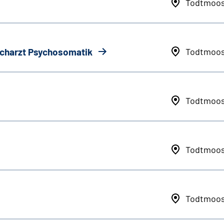
Todtmoo
Facharzt Psychosomatik
Todtmoo
Todtmoo
Todtmoo
Todtmoo