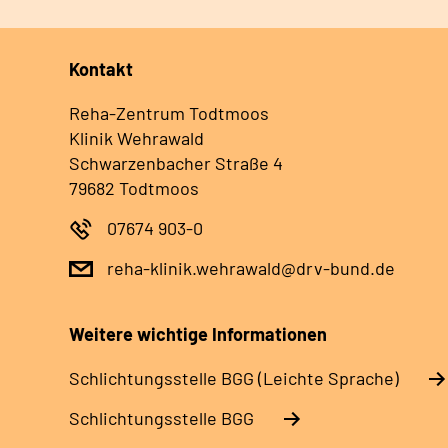
Kontakt
Reha-Zentrum Todtmoos
Klinik Wehrawald
Schwarzenbacher Straße 4
79682 Todtmoos
07674 903-0
reha-klinik.wehrawald@drv-bund.de
Weitere wichtige Informationen
Schlich­tungs­stel­le BGG (Leichte Sprache)
Schlich­tungs­stel­le BGG