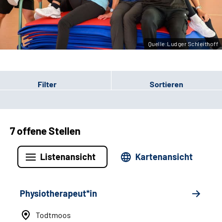
Leichte Sprache
Gebärdensprache
Quelle:Ludger Schleithoff
Filter
Sortieren
7 offene Stellen
Listenansicht
Kartenansicht
Physiotherapeut*in
Todtmoos