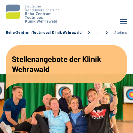
Reha-Zentrum Todtmoos | Klinik Wehrawald
…
Stellenang
Unsere Klinik
Stellenangebote der Klinik
Unsere Angebote
Wehrawald
Service
Karriere
Sozialdienste & Zuweisende
Suche