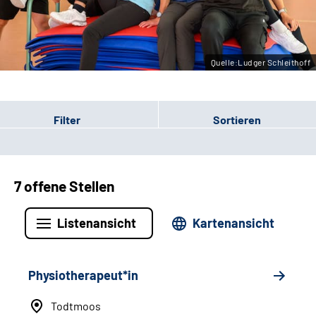
Leichte Sprache
Gebärdensprache
Quelle:Ludger Schleithoff
Filter
Sortieren
7 offene Stellen
Listenansicht
Kartenansicht
Physiotherapeut*in
Todtmoos