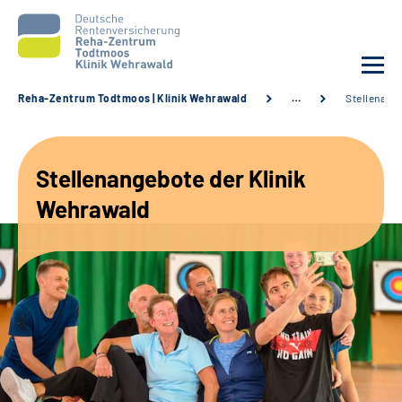
Reha-Zentrum Todtmoos | Klinik Wehrawald
…
Stellenang
Unsere Klinik
Stellenangebote der Klinik
Unsere Angebote
Wehrawald
Service
Karriere
Sozialdienste & Zuweisende
Suche