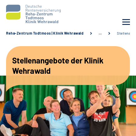
Reha-Zentrum Todtmoos | Klinik Wehrawald
…
Stellenang
Unsere Klinik
Stellenangebote der Klinik
Unsere Angebote
Wehrawald
Service
Karriere
Sozialdienste & Zuweisende
Suche