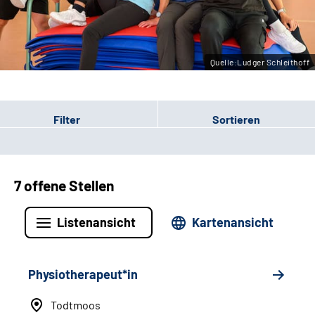
Leichte Sprache
Gebärdensprache
Quelle:Ludger Schleithoff
Filter
Sortieren
7 offene Stellen
Listenansicht
Kartenansicht
Physiotherapeut*in
Todtmoos