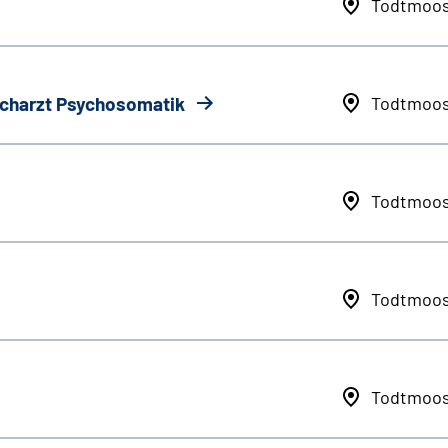
Todtmoo
Facharzt Psychosomatik
Todtmoo
Todtmoo
Todtmoo
Todtmoo