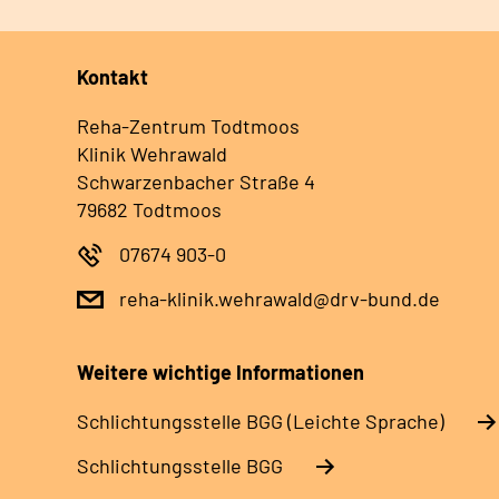
Kontakt
Reha-Zentrum Todtmoos
Klinik Wehrawald
Schwarzenbacher Straße 4
79682 Todtmoos
07674 903-0
reha-klinik.wehrawald@drv-bund.de
Weitere wichtige Informationen
Schlich­tungs­stel­le BGG (Leichte Sprache)
Schlich­tungs­stel­le BGG