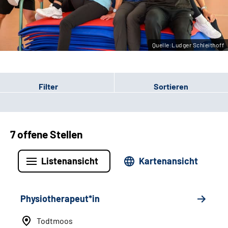
Leichte Sprache
Gebärdensprache
Quelle:Ludger Schleithoff
Filter
Sortieren
7 offene Stellen
Listenansicht
Kartenansicht
Physiotherapeut*in
Todtmoos