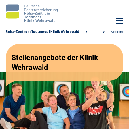
Reha-Zentrum Todtmoos | Klinik Wehrawald
…
Stellenang
Unsere Klinik
Stellenangebote der Klinik
Unsere Angebote
Wehrawald
Service
Karriere
Sozialdienste & Zuweisende
Suche