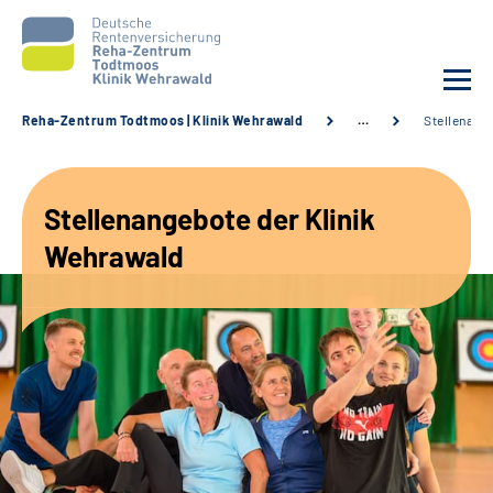
Reha-Zentrum Todtmoos | Klinik Wehrawald
…
Stellenang
Unsere Klinik
Stellenangebote der Klinik
Unsere Angebote
Wehrawald
Service
Karriere
Sozialdienste & Zuweisende
Suche