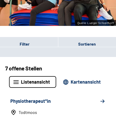
Leichte Sprache
Gebärdensprache
Quelle:Ludger Schleithoff
Filter
Sortieren
7 offene Stellen
Listenansicht
Kartenansicht
Physiotherapeut*in
Todtmoos