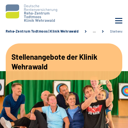
Reha-Zentrum Todtmoos | Klinik Wehrawald
…
Stellenang
Unsere Klinik
Stellenangebote der Klinik
Unsere Angebote
Wehrawald
Service
Karriere
Sozialdienste & Zuweisende
Suche