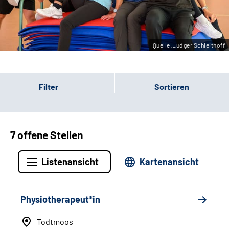
Leichte Sprache
Gebärdensprache
Quelle:Ludger Schleithoff
Filter
Sortieren
7 offene Stellen
Listenansicht
Kartenansicht
Physiotherapeut*in
Todtmoos