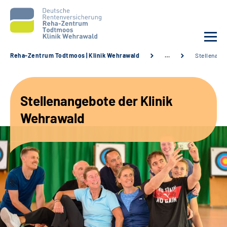
Reha-Zentrum Todtmoos | Klinik Wehrawald
…
Stellenang
Unsere Klinik
Stellenangebote der Klinik
Unsere Angebote
Wehrawald
Service
Karriere
Sozialdienste & Zuweisende
Suche