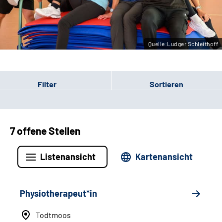
Leichte Sprache
Gebärdensprache
Quelle:Ludger Schleithoff
Filter
Sortieren
7 offene Stellen
Listenansicht
Kartenansicht
Physiotherapeut*in
Todtmoos