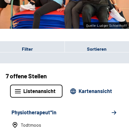
Leichte Sprache
Gebärdensprache
Quelle:Ludger Schleithoff
Filter
Sortieren
7 offene Stellen
Listenansicht
Kartenansicht
Physiotherapeut*in
Todtmoos