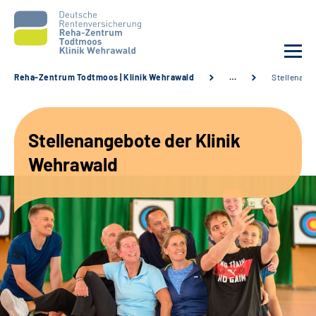
Reha-Zentrum Todtmoos | Klinik Wehrawald
…
Stellenang
Unsere Klinik
Stellenangebote der Klinik
Unsere Angebote
Wehrawald
Service
Karriere
Sozialdienste & Zuweisende
Suche