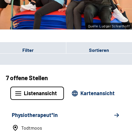
Leichte Sprache
Gebärdensprache
Quelle:Ludger Schleithoff
Filter
Sortieren
7 offene Stellen
Listenansicht
Kartenansicht
Physiotherapeut*in
Todtmoos