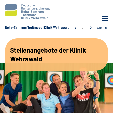
Reha-Zentrum Todtmoos | Klinik Wehrawald
…
Stellenang
Unsere Klinik
Stellenangebote der Klinik
Unsere Angebote
Wehrawald
Service
Karriere
Sozialdienste & Zuweisende
Suche