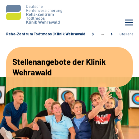
Reha-Zentrum Todtmoos | Klinik Wehrawald
…
Stellenang
Unsere Klinik
Stellenangebote der Klinik
Unsere Angebote
Wehrawald
Service
Karriere
Sozialdienste & Zuweisende
Suche