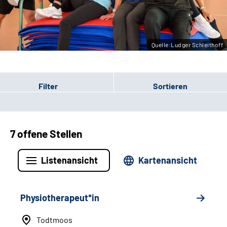
Leichte Sprache
Gebärdensprache
Quelle:Ludger Schleithoff
Filter
Sortieren
7 offene Stellen
Listenansicht
Kartenansicht
Physiotherapeut*in
Todtmoos