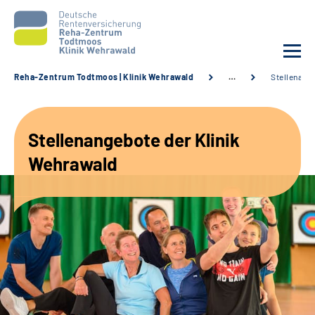
Reha-Zentrum Todtmoos | Klinik Wehrawald
…
Stellenang
Unsere Klinik
Stellenangebote der Klinik
Unsere Angebote
Wehrawald
Service
Karriere
Sozialdienste & Zuweisende
Suche