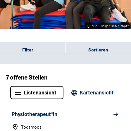
Leichte Sprache
Gebärdensprache
Quelle:Ludger Schleithoff
Filter
Sortieren
7 offene Stellen
Listenansicht
Kartenansicht
Physiotherapeut*in
Todtmoos