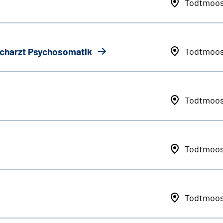
Todtmoo
Facharzt Psychosomatik
Todtmoo
Todtmoo
Todtmoo
Todtmoo