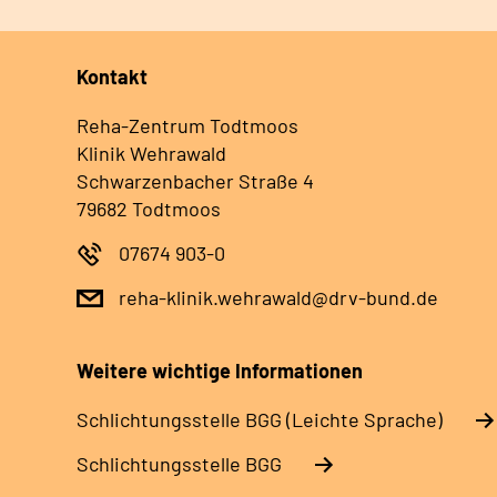
Kontakt
Reha-Zentrum Todtmoos
Klinik Wehrawald
Schwarzenbacher Straße 4
79682 Todtmoos
07674 903-0
reha-klinik.wehrawald@drv-bund.de
Weitere wichtige Informationen
Schlich­tungs­stel­le BGG (Leichte Sprache)
Schlich­tungs­stel­le BGG