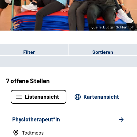
Leichte Sprache
Gebärdensprache
Quelle:Ludger Schleithoff
Filter
Sortieren
7 offene Stellen
Listenansicht
Kartenansicht
Physiotherapeut*in
Todtmoos