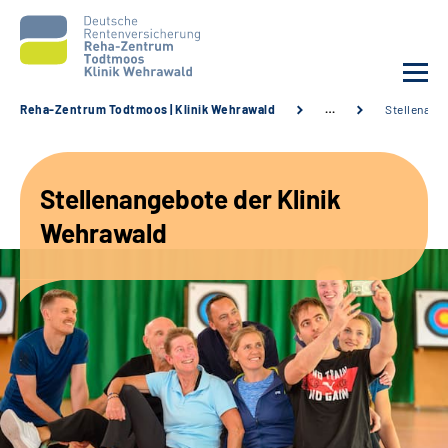
Reha-Zentrum Todtmoos | Klinik Wehrawald
…
Stellenang
Unsere Klinik
Stellenangebote der Klinik
Unsere Angebote
Wehrawald
Service
Karriere
Sozialdienste & Zuweisende
Suche