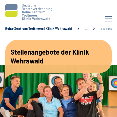
Reha-Zentrum Todtmoos | Klinik Wehrawald
…
Stellenang
Unsere Klinik
Stellenangebote der Klinik
Unsere Angebote
Wehrawald
Service
Karriere
Sozialdienste & Zuweisende
Suche