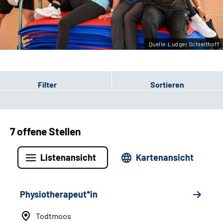
Leichte Sprache
Gebärdensprache
Quelle:Ludger Schleithoff
Filter
Sortieren
7 offene Stellen
Listenansicht
Kartenansicht
Physiotherapeut*in
Todtmoos