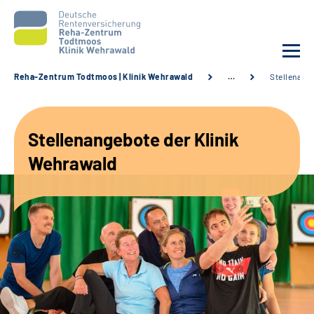
Reha-Zentrum Todtmoos | Klinik Wehrawald
…
Stellenang
Unsere Klinik
Stellenangebote der Klinik
Unsere Angebote
Wehrawald
Service
Karriere
Sozialdienste & Zuweisende
Suche