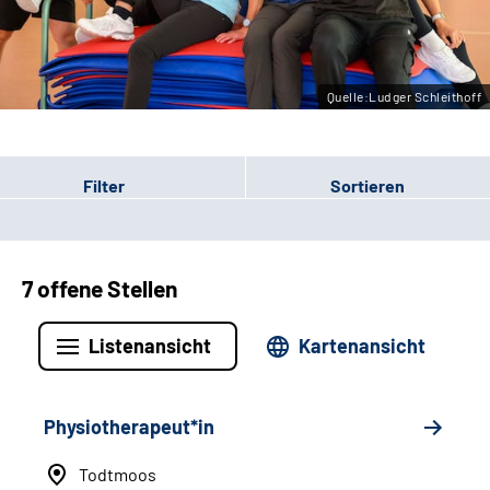
Leichte Sprache
Gebärdensprache
Quelle:Ludger Schleithoff
Filter
Sortieren
7 offene Stellen
Listenansicht
Kartenansicht
Physiotherapeut*in
Todtmoos