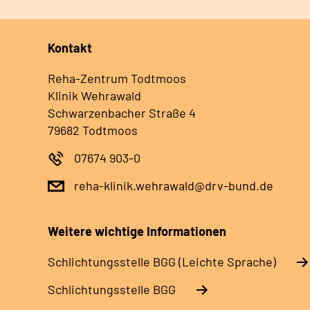
Kontakt
Reha-Zentrum Todtmoos
Klinik Wehrawald
Schwarzenbacher Straße 4
79682 Todtmoos
07674 903-0
reha-klinik.wehrawald@drv-bund.de
Weitere wichtige Informationen
Schlich­tungs­stel­le BGG (Leichte Sprache)
Schlich­tungs­stel­le BGG