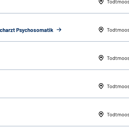
Todtmoo
Facharzt Psychosomatik
Todtmoo
Todtmoo
Todtmoo
Todtmoo