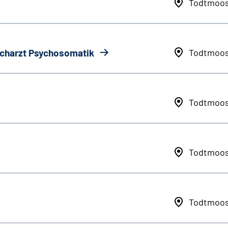
Todtmoo
Facharzt Psychosomatik
Todtmoo
Todtmoo
Todtmoo
Todtmoo