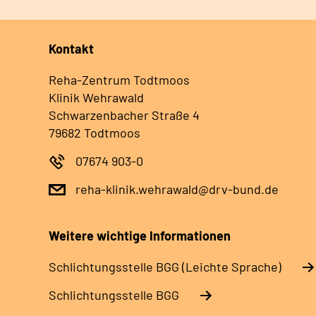
Kontakt
Reha-Zentrum Todtmoos
Klinik Wehrawald
Schwarzenbacher Straße 4
79682 Todtmoos
07674 903-0
reha-klinik.wehrawald@drv-bund.de
Weitere wichtige Informationen
Schlich­tungs­stel­le BGG (Leichte Sprache)
Schlich­tungs­stel­le BGG