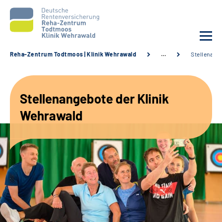
Reha-Zentrum Todtmoos | Klinik Wehrawald
…
Stellenang
Unsere Klinik
Stellenangebote der Klinik
Unsere Angebote
Wehrawald
Service
Karriere
Sozialdienste & Zuweisende
Suche