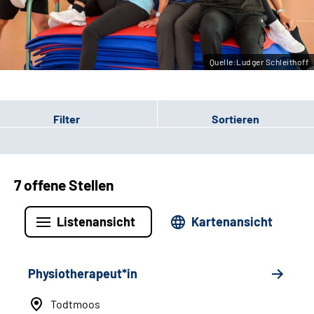
Leichte Sprache
Gebärdensprache
Quelle:Ludger Schleithoff
Filter
Sortieren
7 offene Stellen
Listenansicht
Kartenansicht
Physiotherapeut*in
Todtmoos