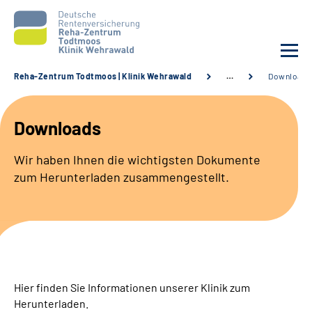
Reha-Zentrum Todtmoos | Klinik Wehrawald
…
Downloads
Unsere Klinik
Downloads
Unsere Angebote
Wir haben Ihnen die wichtigsten Dokumente
zum Herunterladen zusammengestellt.
Service
Karriere
Sozialdienste & Zuweisende
Hier finden Sie Informationen unserer Klinik zum
Suche
Herunterladen.