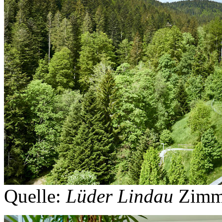
Quelle:
Lüder Lindau
Zimm