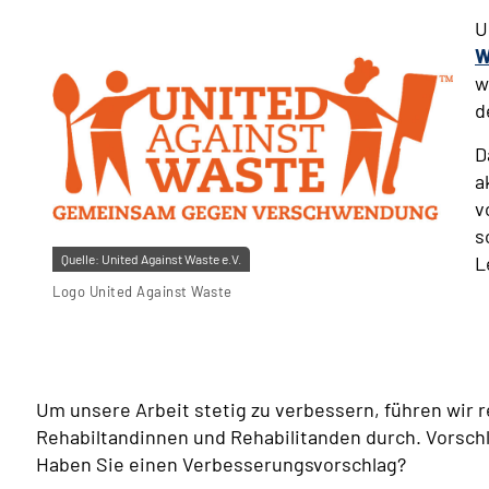
U
W
w
d
D
a
v
s
L
Quelle:
United Against Waste e.V.
Logo United Against Waste
Um unsere Arbeit stetig zu verbessern, führen wir
Rehabiltandinnen und Rehabilitanden durch. Vorsc
Haben Sie einen Verbesserungsvorschlag?