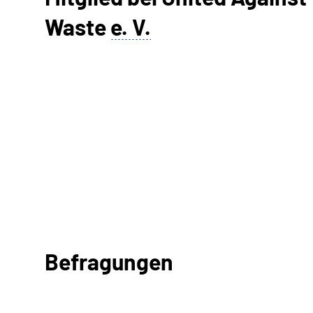
Waste
e. V.
Befragungen