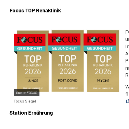
Focus TOP Rehaklinik
F
u
I
Ä
P
n
R
W
f
Quelle:
FOCUS
Focus Siegel
Station Ernährung