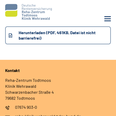
Herunterladen (PDF, 461KB, Datei ist nicht
Unsere Klinik
barrierefrei)
Unsere Angebote
Service
Kontakt
Karriere
Reha-Zentrum Todtmoos
Klinik Wehrawald
Schwarzenbacher Straße 4
Sozialdienste & Zuweisende
79682 Todtmoos
07674 903-0
Suche