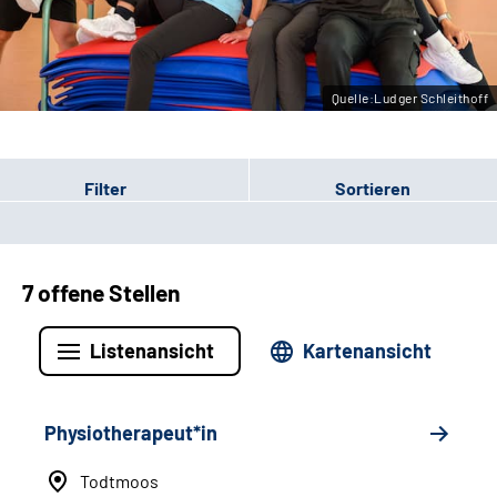
Leichte Sprache
Gebärdensprache
Quelle:Ludger Schleithoff
Filter
Sortieren
7 offene Stellen
Listenansicht
Kartenansicht
Physiotherapeut*in
Todtmoos