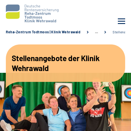
Reha-Zentrum Todtmoos | Klinik Wehrawald
…
Stellenang
Unsere Klinik
Stellenangebote der Klinik
Unsere Angebote
Wehrawald
Service
Karriere
Sozialdienste & Zuweisende
Suche