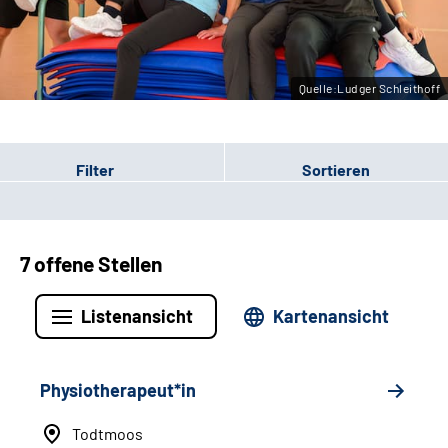
Leichte Sprache
Gebärdensprache
Quelle:Ludger Schleithoff
Filter
Sortieren
7 offene Stellen
Listenansicht
Kartenansicht
Physiotherapeut*in
Todtmoos