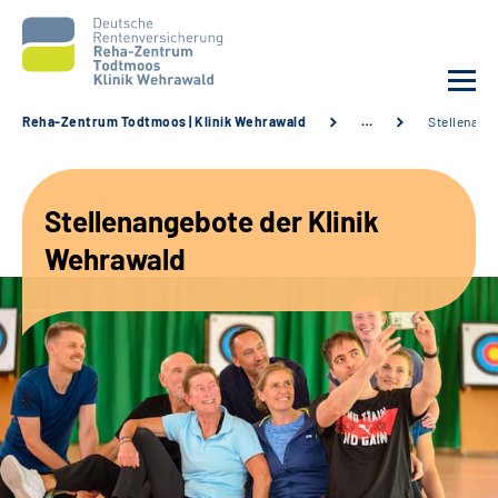
Reha-Zentrum Todtmoos | Klinik Wehrawald
…
Stellenang
Unsere Klinik
Stellenangebote der Klinik
Unsere Angebote
Wehrawald
Service
Karriere
Sozialdienste & Zuweisende
Suche