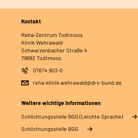
Kontakt
Reha-Zentrum Todtmoos
Klinik Wehrawald
Schwarzenbacher Straße 4
79682 Todtmoos
07674 903-0
reha-klinik.wehrawald@drv-bund.de
Weitere wichtige Informationen
Schlich­tungs­stel­le BGG (Leichte Sprache)
Schlich­tungs­stel­le BGG