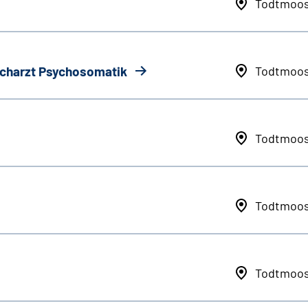
Todtmoo
Facharzt Psychosomatik
Todtmoo
Todtmoo
Todtmoo
Todtmoo